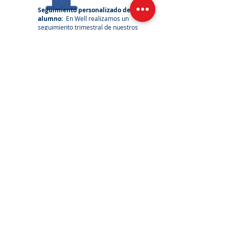
Seguimiento personalizado de cada
alumno:
En Well r
ealizamos un
seguimiento trimestral de nuestros
alumnos a través de informes de
asistencia, trabajos entregados, y
control de tiempo dedicado en
nuestras plataformas online. (según
plan de estudios)
Preparación para exámenes
oficiales:
En Well puedes empezar a
preparar tu examen oficial sin tener
que dejar de aprender inglés, en
nuestra área de alumno dispones de
un curso de preparación de B1,B2 y
C1.
Niveles de inglés:
Tenemos hasta 12
niveles de inglés.
Precios:
160 euros:
Bono de 8 clases: (individual)